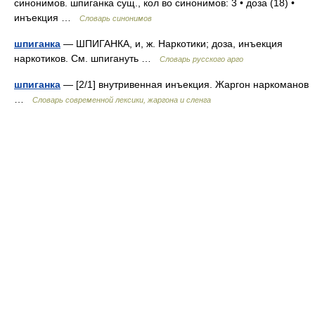
синонимов. шпиганка сущ., кол во синонимов: 3 • доза (18) •
инъекция …
Словарь синонимов
шпиганка
— ШПИГАНКА, и, ж. Наркотики; доза, инъекция
наркотиков. См. шпигануть …
Словарь русского арго
шпиганка
— [2/1] внутривенная инъекция. Жаргон наркоманов
…
Cловарь современной лексики, жаргона и сленга