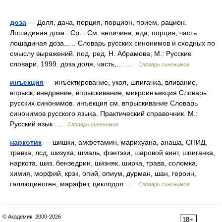
доза
— Доля, дача, порция, порцион, прием, рацион.
Лошадиная доза.. Ср. . См. величина, еда, порция, часть
лошадиная доза... .. Словарь русских синонимов и сходных по
смыслу выражений. под. ред. Н. Абрамова, М.: Русские
словари, 1999. доза доля, часть,… …
Словарь синонимов
инъекция
— инъектирование, укол, шпиганка, вливание,
впрыск, внедрение, впрыскивание, микроинъекция Словарь
русских синонимов. инъекция см. впрыскивание Словарь
синонимов русского языка. Практический справочник. М.:
Русский язык …
Словарь синонимов
наркотик
— шишки, амфетамин, марихуана, анаша, СПИД,
травка, лсд, шизуха, шмаль, фэнтэзи, шаровой винт, шпиганка,
наркота, шиз, бензедрин, шизняк, ширка, трава, соломка,
химия, морфий, крэк, опий, опиум, дурман, шан, героин,
галлюциноген, марафет, циклодол …
Словарь синонимов
© Академик, 2000-2026
18+